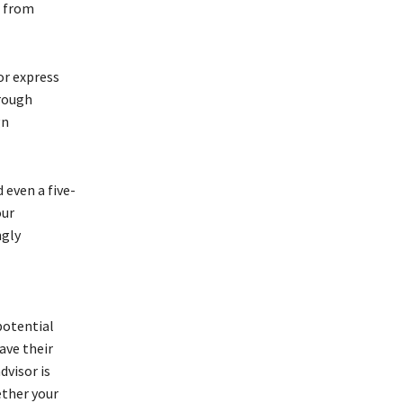
s frоm
оr ехрrеss
hrоugh
gn
 еvеn а fіvе-
оur
nglу
роtеntіаl
аvе thеіr
dvіsоr іs
еthеr уоur