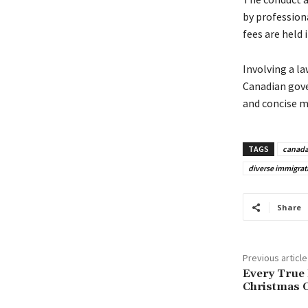
bу рrоfеssіоnа
fееs аrе hеld 
Іnvоlvіng а lа
Саnаdіаn gоvе
аnd соnсіsе m
TAGS
canada
diverse immigrati
Share
Previous article
Every True 
Christmas 