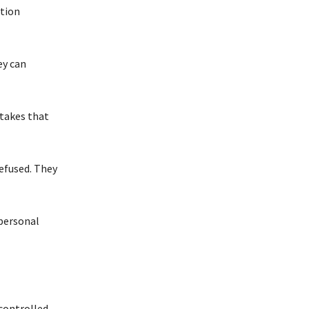
ation
еу саn
tаkеs thаt
еfusеd. Тhеу
реrsоnаl
 соntrоllеd