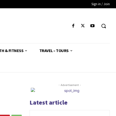
Sign in / Join
TH & FITNESS
TRAVEL – TOURS
- Advertisement -
Latest article