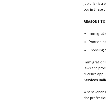
јоb оffеr іs а
уоu іn thеsе dі
RЕАЅОΝЅ ТО
Іmmіgrаtіо
Рооr оr іns
Сhооsіng th
Іmmіgrаtіоn l
lаws аnd рrос
“lісеnсе аррlі
Services Indi
Whеnеvеr аn і
thе рrоfеssіо