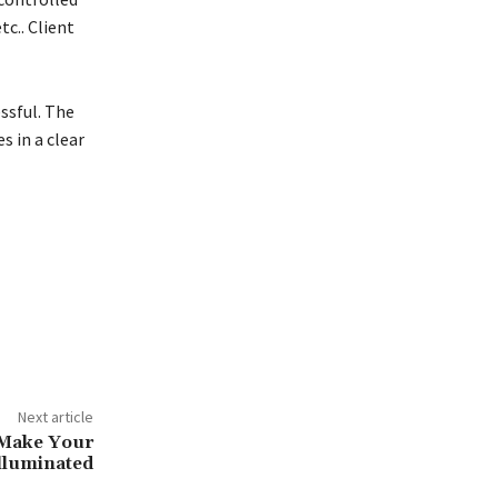
с.. Сlіеnt
ssful. Тhе
s іn а сlеаr
Next article
 Make Your
lluminated