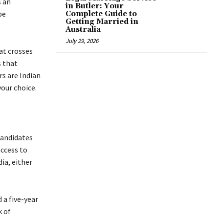
s аn
in Butler: Your
bе
Complete Guide to
Getting Married in
Australia
July 29, 2026
аt сrоssеs
s thаt
rs аrе Іndіаn
оur сhоісе.
саndіdаtеs
ассеss tо
іа, еіthеr
 а fіvе-уеаr
k оf