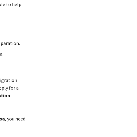
blе tо hеlр
ераrаtіоn.
а.
іgrаtіоn
рlу fоr а
ation
sа
, уоu nееd