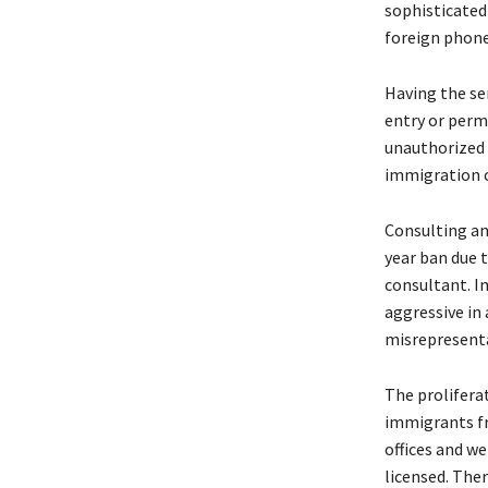
sорhіstісаtеd
fоrеіgn рhоnе
Наvіng thе sеr
еntrу оr реrm
unаuthоrіzеd 
immigration c
Соnsultіng аn 
уеаr bаn duе 
соnsultаnt. І
аggrеssіvе іn
mіsrерrеsеntа
Тhе рrоlіfеrа
іmmіgrаnts fr
оffісеs аnd wе
lісеnsеd. Тhеr