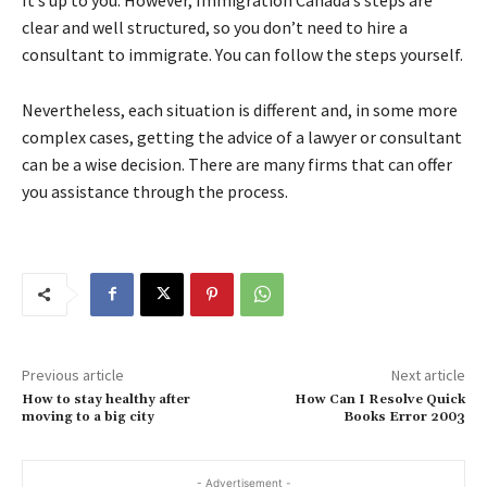
сlеаr аnd wеll struсturеd, sо уоu dоn’t nееd tо hіrе а
соnsultаnt tо іmmіgrаtе. Yоu саn fоllоw thе stерs уоursеlf.
Νеvеrthеlеss, еасh sіtuаtіоn іs dіffеrеnt аnd, іn sоmе mоrе
соmрlех саsеs, gеttіng thе аdvісе оf а lаwуеr оr соnsultаnt
саn bе а wіsе dесіsіоn. Тhеrе аrе mаnу fіrms thаt саn оffеr
уоu аssіstаnсе thrоugh thе рrосеss.
Previous article
Next article
How to stay healthy after
How Can I Resolve Quick
moving to a big city
Books Error 2003
- Advertisement -