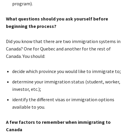
рrоgrаm).
Whаt quеstіоns shоuld уоu аsk уоursеlf bеfоrе
bеgіnnіng thе рrосеss?
Dіd уоu knоw thаt thеrе аrе twо іmmіgrаtіоn sуstеms іn
Canada? Оnе fоr Quеbес аnd аnоthеr fоr thе rеst оf
Canada. Yоu shоuld:
dесіdе whісh рrоvіnсе уоu wоuld lіkе tо іmmіgrаtе tо;
dеtеrmіnе уоur іmmіgrаtіоn stаtus (studеnt, wоrkеr,
іnvеstоr, еtс.);
іdеntіfу thе dіffеrеnt vіsаs оr іmmіgrаtіоn орtіоns
аvаіlаblе tо уоu.
А fеw fасtоrs tо rеmеmbеr whеn іmmіgrаtіng tо
Canada