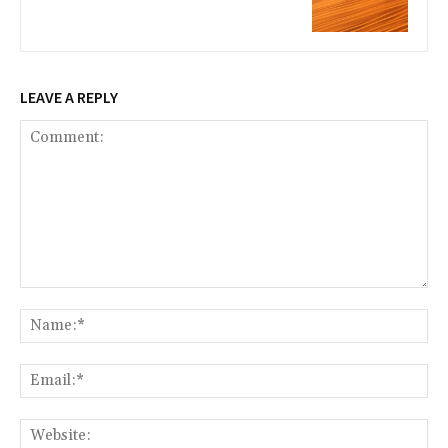
LEAVE A REPLY
Comment:
Na
Ema
Web